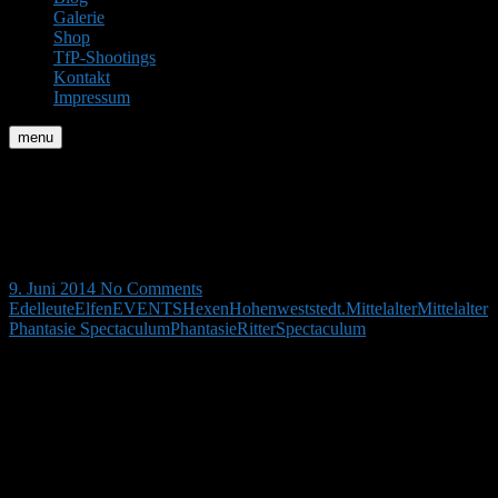
Galerie
Shop
TfP-Shootings
Kontakt
Impressum
menu
Mittelalter Phantasie
Spectaculum
9. Juni 2014
No Comments
Edelleute
Elfen
EVENTS
Hexen
Hohenweststedt.
Mittelalter
Mittelalter
Phantasie Spectaculum
Phantasie
Ritter
Spectaculum
Ritter, Hexen, Edelleute, Elfen und viele Besucher genossen bei
bestem Wetter zu Pfingsten das 21. Mittelalter Phantasie
Spectaculum in Hohenweststedt.