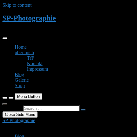
Skip to content
SP-Photographie
Einer der nördlichsten Fotodesigner Deutschlands stellt sich vor…
Home
über mich
TfP
Kontakt
Impressum
Blog
Galerie
Shop
Menu Button
Search …
Close Side Menu
SP-Photographie
Einer der nördlichsten Fotodesigner Deutschlands stellt sich vor…
Blog